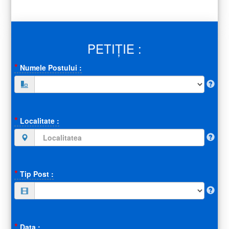
PETIȚIE :
*
Numele Postului :
(default)
(success)
(error)
*
Localitate :
(default)
(success)
(error)
*
Tip Post :
(default)
(success)
(error)
*
Data :