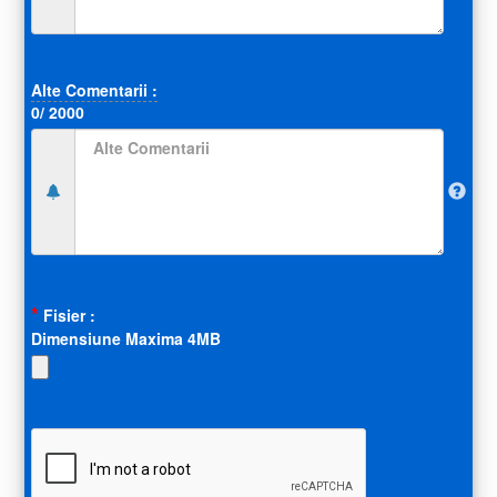
(default)
(success)
(error)
Alte Comentarii :
0
/ 2000
(default)
(success)
(error)
*
Fisier :
Dimensiune Maxima 4MB