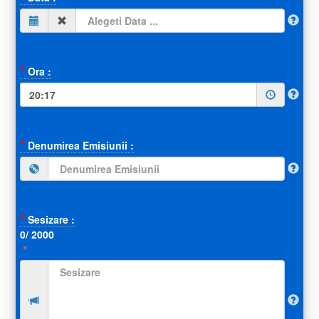
(default)
(success)
(error)
*
Ora :
(default)
(success)
(error)
*
Denumirea Emisiunii :
(default)
(success)
(error)
*
Sesizare :
0
/ 2000