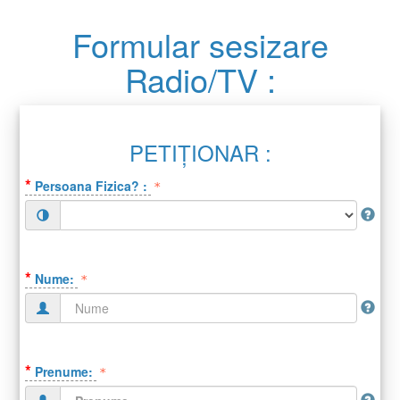
Formular sesizare
Radio/TV :
PETIȚIONAR :
*
Persoana Fizica? :
(default)
(success)
(error)
*
Nume:
(default)
(success)
(error)
*
Prenume: